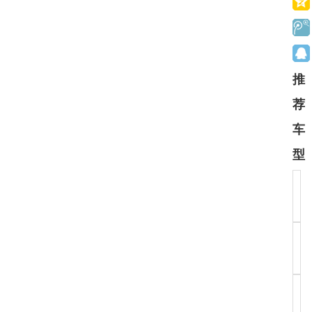
推
荐
车
型
丰
大
保