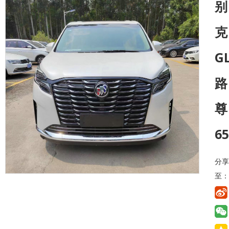
别
克
G
路
尊
6
分享
至：