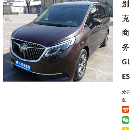
别
克
商
务
G
ES
分享
至：