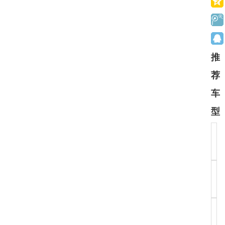
推
荐
车
型
3
本田
奥