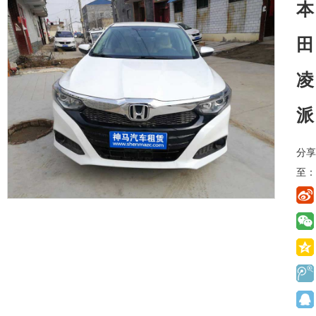
本
田
凌
派
分享
至：