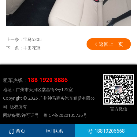
上一条：
宝马530Li
返回上一页
下一条：
丰田花冠
188 1920 8886
租车热线：
地址：广州市天河区棠基街3号175室
Copyright © 2026 广州神马商务汽车租赁有限公
司 版权所有
官方微信
网站备案/许可证号：
粤ICP备2020135736号
首页
联系
18819206668